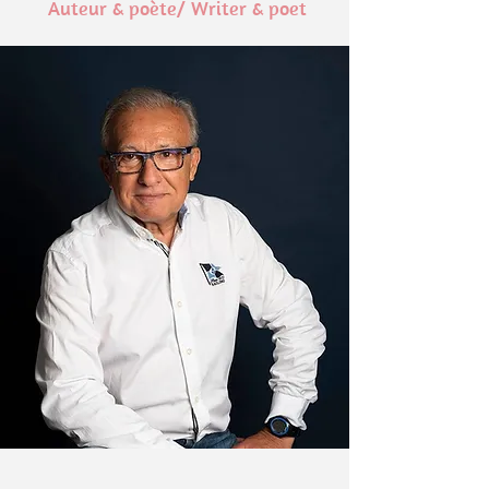
Auteur & poète/ Writer & poet