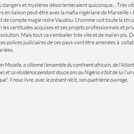
 dangers et mystères désorienteraient quiconque... Très vite 
s en liaison peut-être avec la mafia nigériane de Marseille «
t de compte magie noire Vaudou. L’homme voit toute la struct
les certitudes acquises et ses projets professionnels et privés
 solution. Mais tout va s’emballer très vite et de mal en pis.
Les polices judiciaires de ces pays vont être amenées à col
ariées.
n Moselle, a sillonné l'ensemble du continent africain, de l'Atla
et sa résidence pendant douze ans au Nigéria a fait de lui l'un
ue". Il nous livre, avec le présent récit, son quatrième ouvrage.