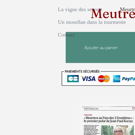
Meutres
La vigne des secrets
Meurtr
Un mosellan dans la tourmente
Contact
Ajouter au panier