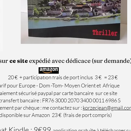
sur
ce site ​
expédié avec dédicace (sur demande)
20 € + participation frais de port inclus 3 €
= 23 €
rope - Dom -Tom- Moyen Orient et Afrique
isé paypal par carte bancaire sur ce site
bancaire : FR76 3000 2070 3400 0011 6986 S
r chèque : me contactez sur :
korzecjean@gmail.co
r Amazon 23 € (frais de port compris)
at Kindle : 9€99
application gratuite à télécharger 