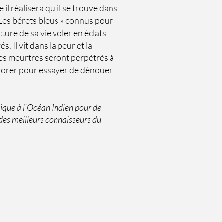
il réalisera qu’il se trouve dans
 Les bérets bleus » connus pour
ure de sa vie voler en éclats
. Il vit dans la peur et la
 Des meurtres seront perpétrés à
laborer pour essayer de dénouer
ntique à l'Océan Indien pour de
 des meilleurs connaisseurs du