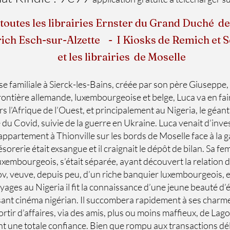
outes les librairies Ernster du Grand Duché 
ch Esch-sur-Alzette - I Kiosks de Remich et 
ibrairies de Moselle
se familiale à Sierck-les-Bains, créée par son père Giuseppe, 
 frontière allemande, luxembourgeoise et belge, Luca va en fa
l’Afrique de l’Ouest, et principalement au Nigeria, le géant a
se du Covid, suivie de la guerre en Ukraine. Luca venait d’in
 appartement à Thionville sur les bords de Moselle face à la g
orerie était exsangue et il craignait le dépôt de bilan. Sa f
uxembourgeois, s’était séparée, ayant découvert la relation 
v, veuve, depuis peu, d’un riche banquier luxembourgeois, et
oyages au Nigeria il fit la connaissance d’une jeune beauté d’
ant cinéma nigérian. Il succombera rapidement à ses charmes.
tir d’affaires, via des amis, plus ou moins maffieux, de Lago
sant une totale confiance. Bien que rompu aux transactions déli