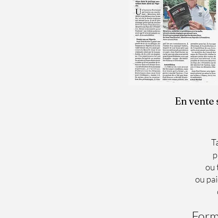
En vente 
Tarif pour Eu
paiement sécur
ou transfert 
ou paiement pa
disponible su
Form