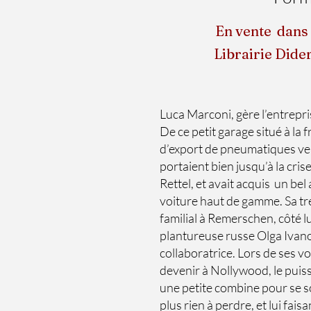
En vente dans t
Librairie Dideri
et les l
Luca Marconi, gère l’entrepri
De ce petit garage situé à la
d’export de pneumatiques vers 
portaient bien jusqu’à la cri
Rettel, et avait acquis un bel
voiture haut de gamme. Sa trés
familial à Remerschen, côté l
plantureuse russe Olga Ivano
collaboratrice. Lors de ses v
devenir à Nollywood, le puiss
une petite combine pour se sor
plus rien à perdre, et lui fai