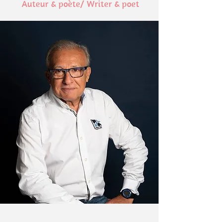
Auteur & poète/ Writer & poet