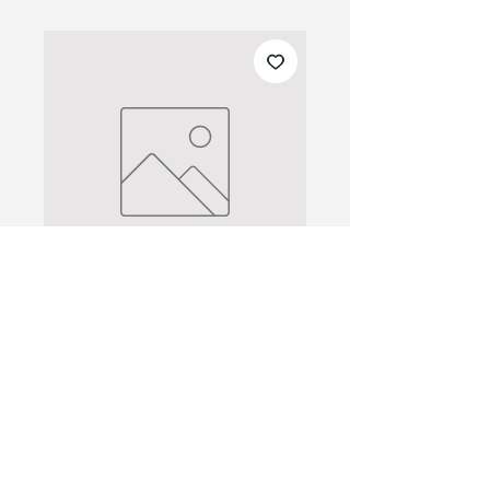
Lab vigne des
secrets
Prix
19,50 €
Quantité
*