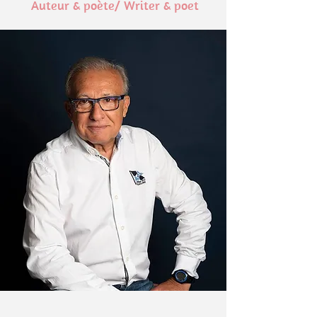
Auteur & poète/ Writer & poet